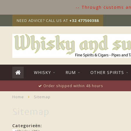
-- Through customs and
NEED ADVICE? CALL US AT
+32 477500388
WHISKY
RUM
OTHER SPIRITS
Order shipped within 48 hours
Home
Sitemap
Sitemap
Categorieën: