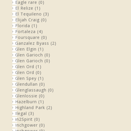
Eagle rare
(0)
El Relize
(1)
El Tequileno
(3)
Elijah Craig
(0)
Florida
(1)
Fortaleza
(4)
Foursquare
(0)
Ganzalez Byass
(2)
Glen Elgin
(1)
Glen Garioch
(0)
Glen Garioch
(0)
Glen Ord
(1)
Glen Ord
(0)
Glen Spey
(1)
Glendullan
(0)
Glenglassaugh
(0)
Glenlossie
(0)
Hazelburn
(1)
Highland Park
(2)
Ilegal
(3)
in2Spirit
(0)
Inchgower
(0)
Inchgower
(0)