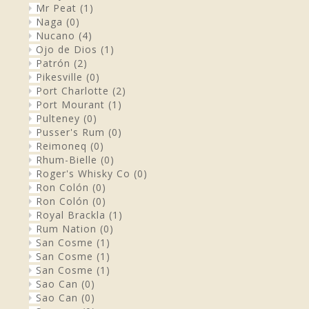
Mr Peat
(1)
Naga
(0)
Nucano
(4)
Ojo de Dios
(1)
Patrón
(2)
Pikesville
(0)
Port Charlotte
(2)
Port Mourant
(1)
Pulteney
(0)
Pusser's Rum
(0)
Reimoneq
(0)
Rhum-Bielle
(0)
Roger's Whisky Co
(0)
Ron Colón
(0)
Ron Colón
(0)
Royal Brackla
(1)
Rum Nation
(0)
San Cosme
(1)
San Cosme
(1)
San Cosme
(1)
Sao Can
(0)
Sao Can
(0)