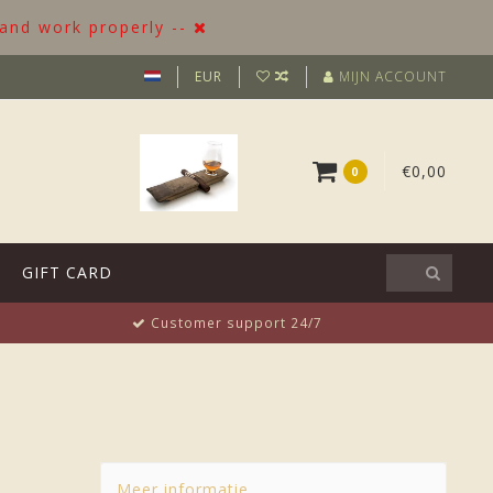
 and work properly --
EUR
MIJN ACCOUNT
€0,00
0
GIFT CARD
Customer support 24/7
Meer informatie