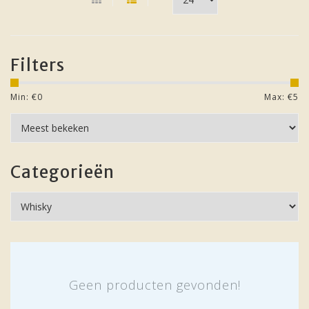
Filters
Min: €
0
Max: €
5
Categorieën
Geen producten gevonden!