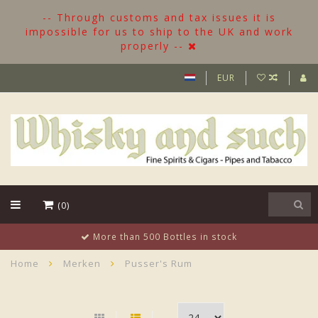
-- Through customs and tax issues it is
impossible for us to ship to the UK and work
properly --
EUR
(0)
More than 500 Bottles in stock
Home
Merken
Pusser's Rum