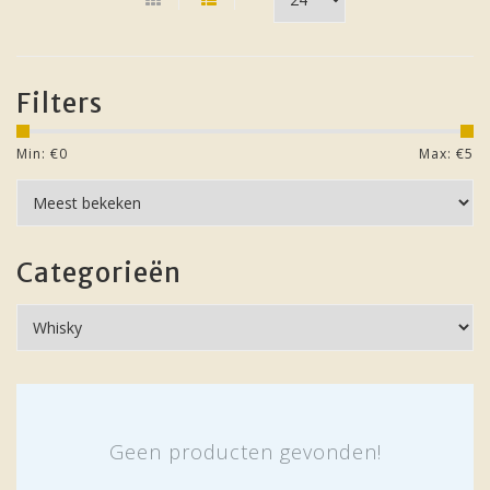
Filters
Min: €
0
Max: €
5
Categorieën
Geen producten gevonden!