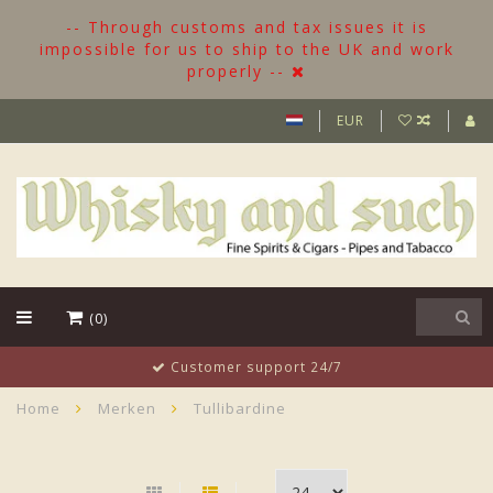
-- Through customs and tax issues it is
impossible for us to ship to the UK and work
properly --
EUR
(0)
Customer support 24/7
Home
Merken
Tullibardine