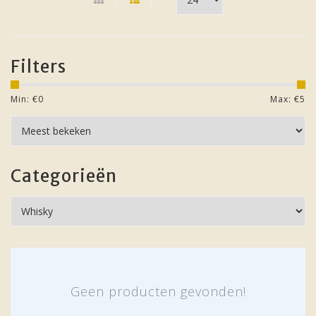
Filters
Min: €
0
Max: €
5
Categorieën
Geen producten gevonden!