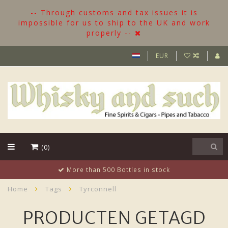
-- Through customs and tax issues it is
impossible for us to ship to the UK and work
properly --
EUR
(0)
More than 500 Bottles in stock
Home
Tags
Tyrconnell
PRODUCTEN GETAGD