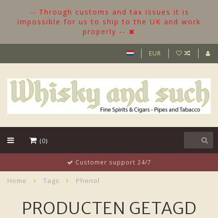
-- Through customs and tax issues it is
impossible for us to ship to the UK and work
properly --
EUR
(0)
Customer support 24/7
Home
Tags
Phenol
PRODUCTEN GETAGD