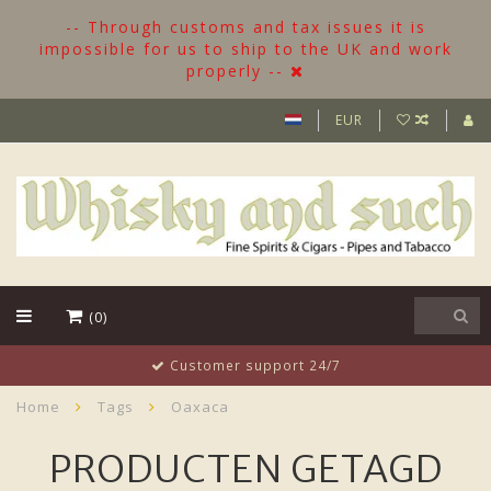
-- Through customs and tax issues it is
impossible for us to ship to the UK and work
properly --
EUR
(0)
Customer support 24/7
Home
Tags
Oaxaca
PRODUCTEN GETAGD