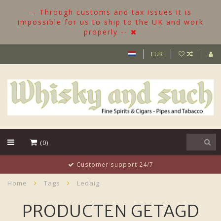
-- Through customs and tax issues it is
impossible for us to ship to the UK and work
properly --
EUR
(0)
Customer support 24/7
Home
Tags
Ledaig
PRODUCTEN GETAGD