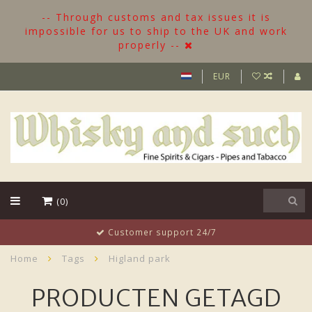
-- Through customs and tax issues it is
impossible for us to ship to the UK and work
properly --
EUR
(0)
Customer support 24/7
Home
Tags
Higland park
PRODUCTEN GETAGD