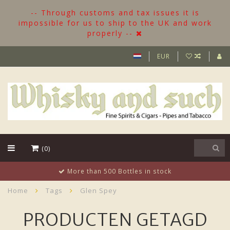
-- Through customs and tax issues it is
impossible for us to ship to the UK and work
properly --
EUR
(0)
More than 500 Bottles in stock
Home
Tags
Glen Spey
PRODUCTEN GETAGD