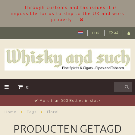
-- Through customs and tax issues it is
impossible for us to ship to the UK and work
properly --
EUR
(0)
More than 500 Bottles in stock
Home
Tags
Floral
PRODUCTEN GETAGD