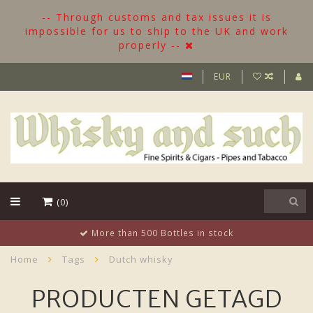
-- Through customs and tax issues it is
impossible for us to ship to the UK and work
properly --
EUR
(0)
More than 500 Bottles in stock
Home
Tags
Dutch whisky
PRODUCTEN GETAGD