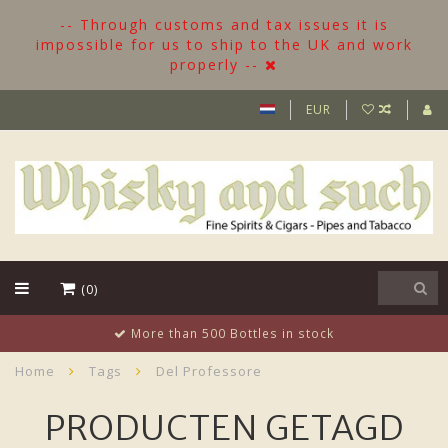
-- Through customs and tax issues it is
impossible for us to ship to the UK and work
properly --
EUR
(0)
More than 500 Bottles in stock
Home
Tags
Del Professore
PRODUCTEN GETAGD