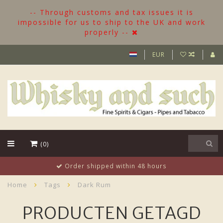
-- Through customs and tax issues it is
impossible for us to ship to the UK and work
properly --
EUR
(0)
rs
More than 500 Bottles in stock
Home
Tags
Dark Rum
PRODUCTEN GETAGD