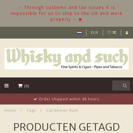
-- Through customs and tax issues it is
impossible for us to ship to the UK and work
properly --
EUR
(0)
Order shipped within 48 hours
Home
Tags
Caribbean Rum
PRODUCTEN GETAGD