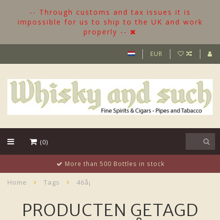
-- Through customs and tax issues it is
impossible for us to ship to the UK and work
properly --
EUR
(0)
More than 500 Bottles in stock
Home
Tags
46å¡
PRODUCTEN GETAGD