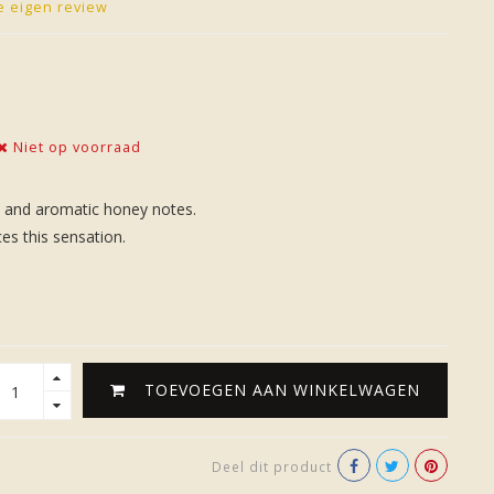
je eigen review
Niet op voorraad
s and aromatic honey notes.
ces this sensation.
TOEVOEGEN AAN WINKELWAGEN
Deel dit product