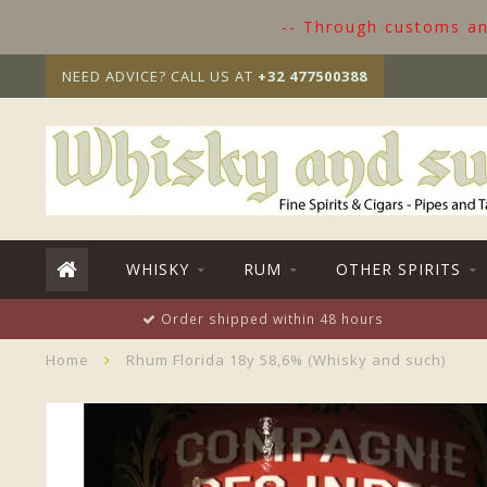
-- Through customs and
NEED ADVICE? CALL US AT
+32 477500388
WHISKY
RUM
OTHER SPIRITS
Order shipped within 48 hours
Home
Rhum Florida 18y 58,6% (Whisky and such)