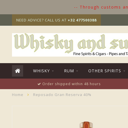
-- Through customs and
NEED ADVICE? CALL US AT
+32 477500388
WHISKY
RUM
OTHER SPIRITS
Order shipped within 48 hours
Home
Reposado Gran Reserva 40%