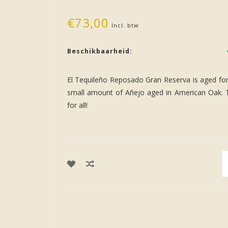
€73,00
Incl. btw
Beschikbaarheid:
El Tequileño Reposado Gran Reserva is aged fo
small amount of Añejo aged in American Oak. Thi
for all!