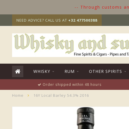
-- Through customs and
NEED ADVICE? CALL US AT
+32 477500388
WHISKY
RUM
OTHER SPIRITS
Order shipped within 48 hours
Home
16Y Local Barley 54.3% 2016